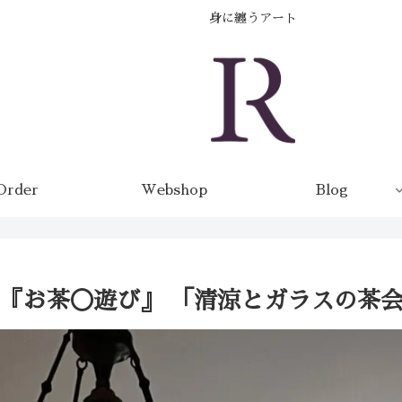
身に纏うアート
Order
Webshop
Blog
回『お茶◯遊び』 「清涼とガラスの茶