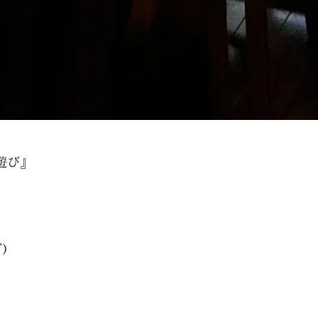
遊び』
)
。