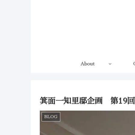
コンテンツへスキップ
About
箕面一知里邸企画 第19
BLOG