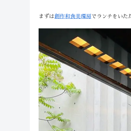
まずは
創作和食美環房
でランチをいた