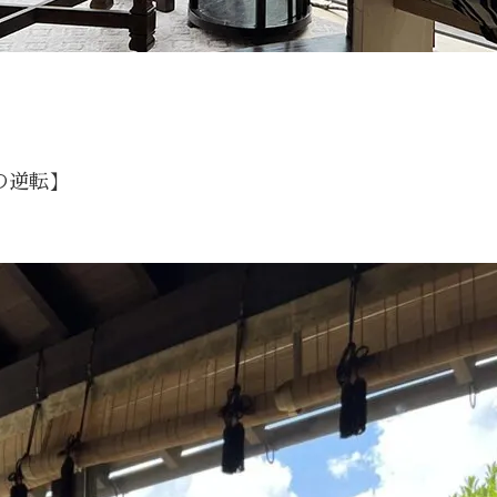
」
の逆転】