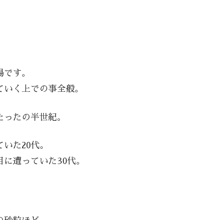
場です。
ていく上での事全般。
たったの半世紀。
いた20代。
に遭っていた30代。