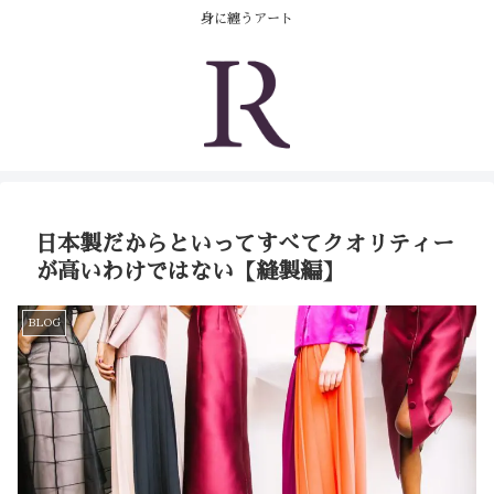
コンテンツへスキップ
身に纏うアート
日本製だからといってすべてクオリティー
が高いわけではない【縫製編】
BLOG