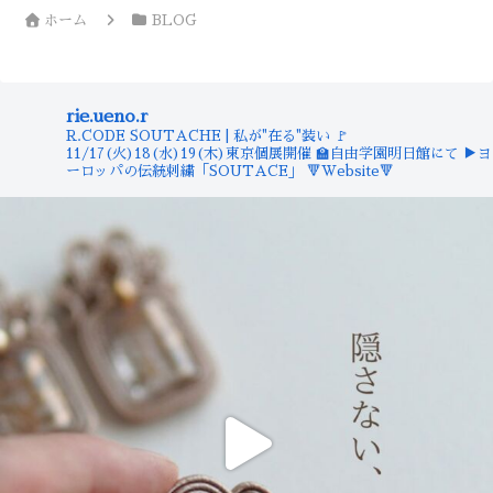
ホーム
BLOG
rie.ueno.r
R.CODE SOUTACHE | 私が"在る"装い
🚩
11/17(火)18(水)19(木)東京個展開催
🏫自由学園明日館にて
▶︎ヨ
ーロッパの伝統刺繍「SOUTACE」
🔻Website🔻