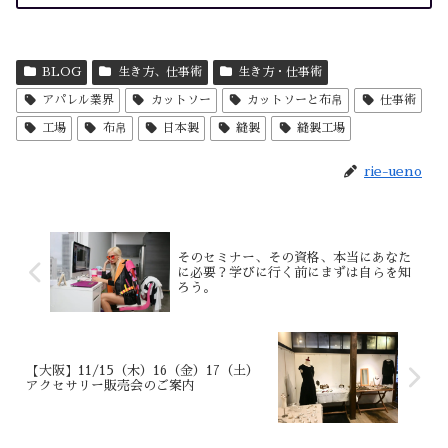
BLOG
生き方、仕事術
生き方・仕事術
アパレル業界
カットソー
カットソーと布帛
仕事術
工場
布帛
日本製
縫製
縫製工場
rie-ueno
そのセミナー、その資格、本当にあなた
に必要？学びに行く前にまずは自らを知
ろう。
【大阪】11/15（木）16（金）17（土）
アクセサリー販売会のご案内