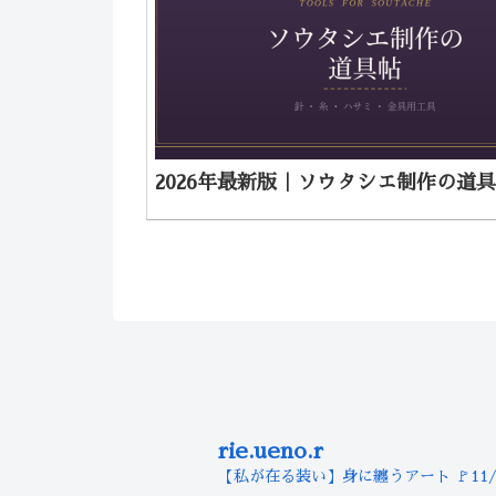
2026年最新版｜ソウタシエ制作の道
rie.ueno.r
【私が在る装い】身に纏うアート
🚩11