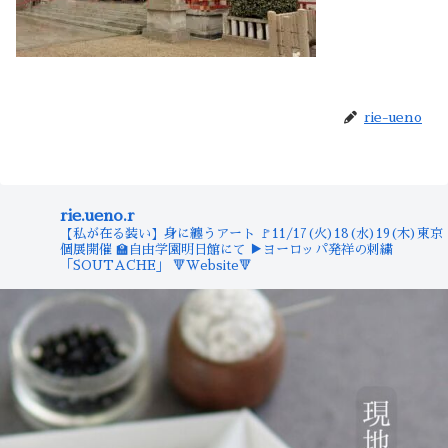
rie-ueno
rie.ueno.r
【私が在る装い】身に纏うアート
🚩11/17(火)18(水)19(木)東京
個展開催
🏫自由学園明日館にて
▶︎ヨーロッパ発祥の刺繍
「SOUTACHE」
🔻Website🔻