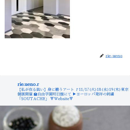
rie-ueno
rie.ueno.r
【私が在る装い】身に纏うアート
🚩11/17(火)18(水)19(木)東京
個展開催
🏫自由学園明日館にて
▶︎ヨーロッパ発祥の刺繍
「SOUTACHE」
🔻Website🔻