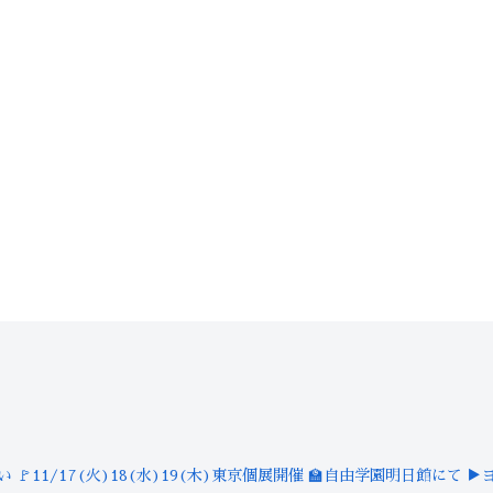
装い
🚩11/17(火)18(水)19(木)東京個展開催
🏫自由学園明日館にて
▶︎