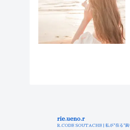
rie.ueno.r
R.CODE SOUTACHE | 私が"在る"