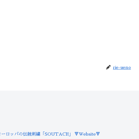
rie-ueno
ヨーロッパの伝統刺繍「SOUTACE」
🔻Website🔻