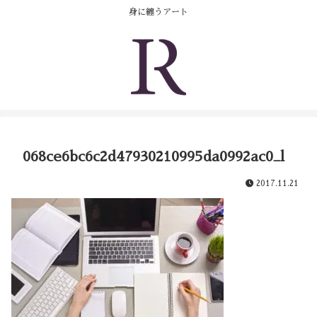
コンテンツへスキップ
身に纏うアート
068ce6bc6c2d47930210995da0992ac0_l
2017.11.21