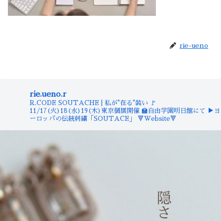
rie-ueno
rie.ueno.r
R.CODE SOUTACHE | 私が"在る"装い
🚩
11/17(火)18(水)19(木)東京個展開催
🏫自由学園明日館にて
▶︎ヨ
ーロッパの伝統刺繍「SOUTACE」
🔻Website🔻