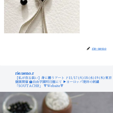
rie-ueno
rie.ueno.r
【私が在る装い】身に纏うアート
🚩11/17(火)18(水)19(木)東京
個展開催
🏫自由学園明日館にて
▶︎ヨーロッパ発祥の刺繍
「SOUTACHE」
🔻Website🔻