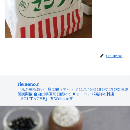
rie-ueno
rie.ueno.r
【私が在る装い】身に纏うアート
🚩11/17(火)18(水)19(木)東京
個展開催
🏫自由学園明日館にて
▶︎ヨーロッパ発祥の刺繍
「SOUTACHE」
🔻Website🔻