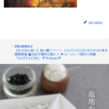
rie-ueno
rie.ueno.r
【私が在る装い】身に纏うアート
🚩11/17(火)18(水)19(木)東京
個展開催
🏫自由学園明日館にて
▶︎ヨーロッパ発祥の刺繍
「SOUTACHE」
🔻Website🔻