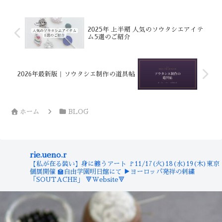
2025年 上半期 人気のソウタシエアイテ
ム5選のご紹介
2026年最新版｜ソウタシエ制作の道具帖
ホーム
BLOG
rie.ueno.r
【私が在る装い】身に纏うアート
🚩11/17(火)18(水)19(木)東京
個展開催
🏫自由学園明日館にて
▶︎ヨーロッパ発祥の刺繍
「SOUTACHE」
🔻Website🔻