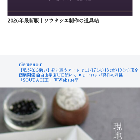
2026年最新版｜ソウタシエ制作の道具帖
rie.ueno.r
【私が在る装い】身に纏うアート
🚩11/17(火)18(水)19(木)東京
個展開催
🏫自由学園明日館にて
▶︎ヨーロッパ発祥の刺繍
「SOUTACHE」
🔻Website🔻