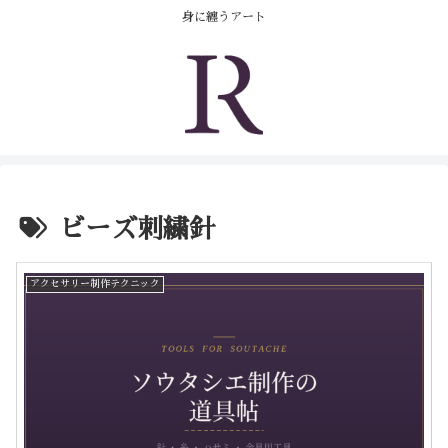
コンテンツへスキップ
身に纏うアート
ビーズ刺繍針
アクセサリー制作テクニック