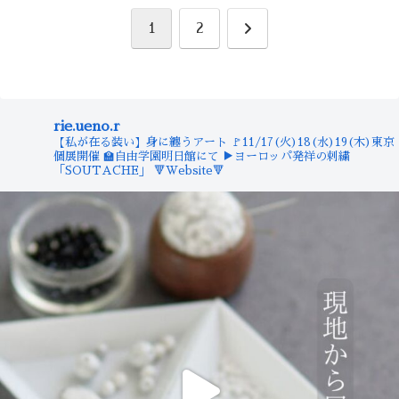
次
1
2
へ
rie.ueno.r
【私が在る装い】身に纏うアート
🚩11/17(火)18(水)19(木)東京
個展開催
🏫自由学園明日館にて
▶︎ヨーロッパ発祥の刺繍
「SOUTACHE」
🔻Website🔻