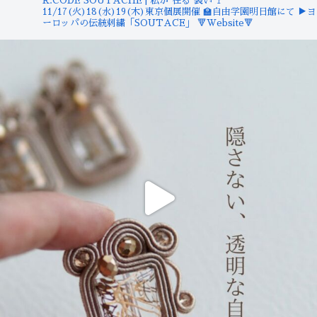
R.CODE SOUTACHE | 私が"在る"装い
🚩
11/17(火)18(水)19(木)東京個展開催
🏫自由学園明日館にて
▶︎ヨ
ーロッパの伝統刺繍「SOUTACE」
🔻Website🔻