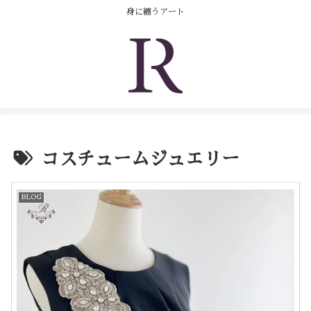
コンテンツへスキップ
身に纏うアート
コスチュームジュエリー
BLOG