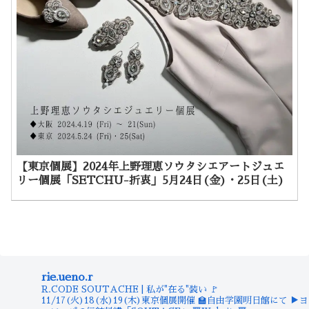
【東京個展】2024年上野理恵ソウタシエアートジュエ
リー個展「SETCHU-折衷」5月24日(金)・25日(土)
rie.ueno.r
R.CODE SOUTACHE | 私が"在る"装い
🚩
11/17(火)18(水)19(木)東京個展開催
🏫自由学園明日館にて
▶︎ヨ