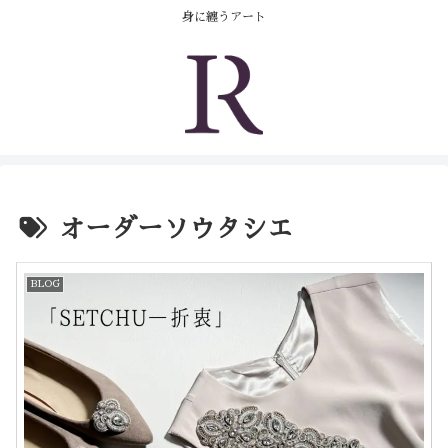
コンテンツへスキップ
身に纏うアート
オーダーソウタシエ
BLOG