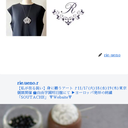
rie-ueno
rie.ueno.r
【私が在る装い】身に纏うアート
🚩11/17(火)18(水)19(木)東京
個展開催
🏫自由学園明日館にて
▶︎ヨーロッパ発祥の刺繍
「SOUTACHE」
🔻Website🔻