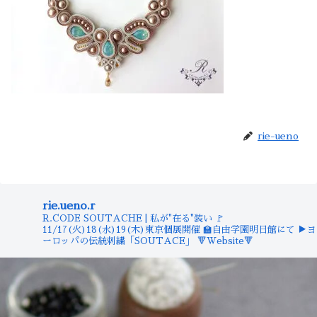
rie-ueno
rie.ueno.r
R.CODE SOUTACHE | 私が"在る"装い
🚩
11/17(火)18(水)19(木)東京個展開催
🏫自由学園明日館にて
▶︎ヨ
ーロッパの伝統刺繍「SOUTACE」
🔻Website🔻