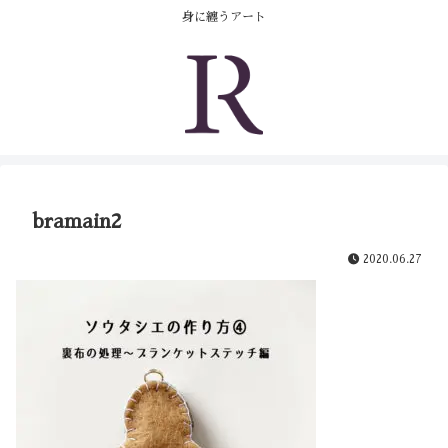
コンテンツへスキップ
身に纏うアート
bramain2
2020.06.27