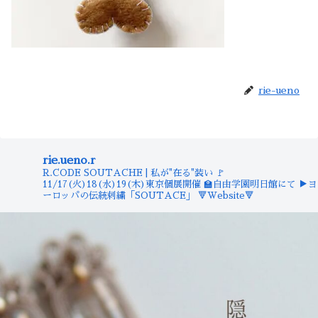
rie-ueno
rie.ueno.r
R.CODE SOUTACHE | 私が"在る"装い
🚩
11/17(火)18(水)19(木)東京個展開催
🏫自由学園明日館にて
▶︎ヨ
ーロッパの伝統刺繍「SOUTACE」
🔻Website🔻