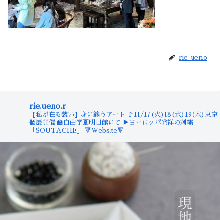
rie-ueno
rie.ueno.r
【私が在る装い】身に纏うアート
🚩11/17(火)18(水)19(木)東京
個展開催
🏫自由学園明日館にて
▶︎ヨーロッパ発祥の刺繍
「SOUTACHE」
🔻Website🔻