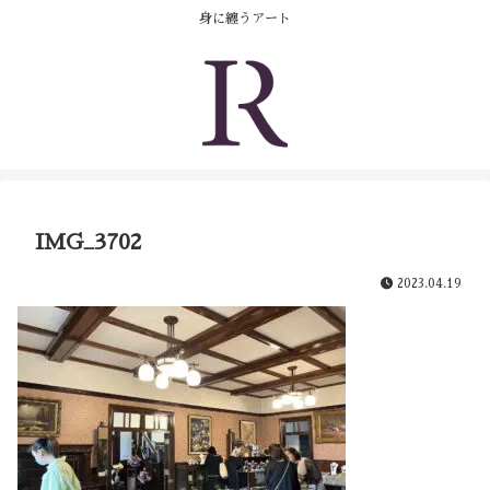
コンテンツへスキップ
身に纏うアート
IMG_3702
2023.04.19