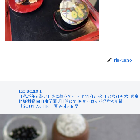
rie-ueno
rie.ueno.r
【私が在る装い】身に纏うアート
🚩11/17(火)18(水)19(木)東京
個展開催
🏫自由学園明日館にて
▶︎ヨーロッパ発祥の刺繍
「SOUTACHE」
🔻Website🔻