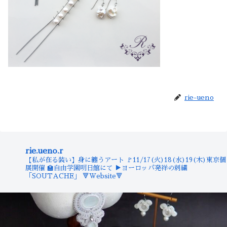
rie-ueno
rie.ueno.r
【私が在る装い】身に纏うアート
🚩11/17(火)18(水)19(木)東京個
展開催
🏫自由学園明日館にて
▶︎ヨーロッパ発祥の刺繍
「SOUTACHE」
🔻Website🔻