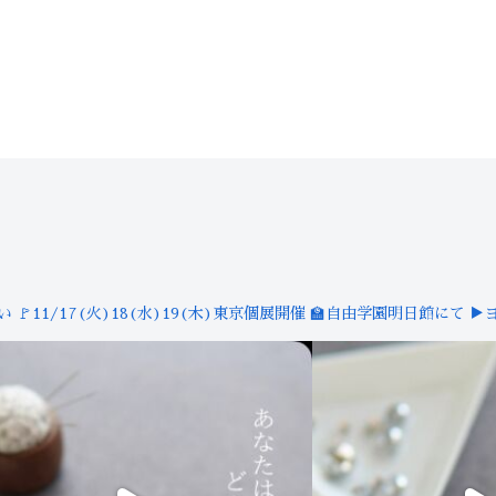
装い
🚩11/17(火)18(水)19(木)東京個展開催
🏫自由学園明日館にて
▶︎