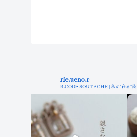
rie.ueno.r
R.CODE SOUTACHE | 私が"在る"