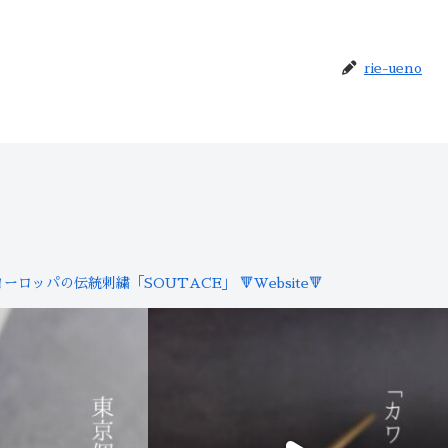
rie-ueno
ヨーロッパの伝統刺繍「SOUTACE」
🔻Website🔻