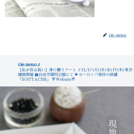
rie-ueno
rie.ueno.r
【私が在る装い】身に纏うアート
🚩11/17(火)18(水)19(木)東京
個展開催
🏫自由学園明日館にて
▶︎ヨーロッパ発祥の刺繍
「SOUTACHE」
🔻Website🔻