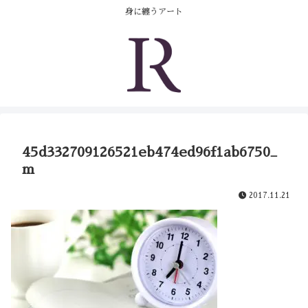
コンテンツへスキップ
身に纏うアート
45d332709126521eb474ed96f1ab6750_
m
2017.11.21