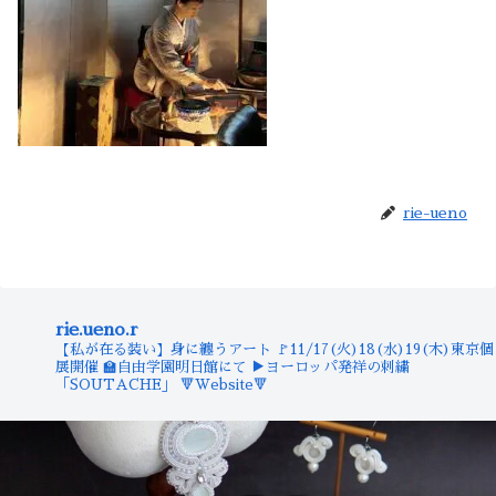
rie-ueno
rie.ueno.r
【私が在る装い】身に纏うアート
🚩11/17(火)18(水)19(木)東京個
展開催
🏫自由学園明日館にて
▶︎ヨーロッパ発祥の刺繍
「SOUTACHE」
🔻Website🔻