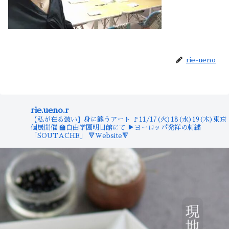
rie-ueno
rie.ueno.r
【私が在る装い】身に纏うアート
🚩11/17(火)18(水)19(木)東京
個展開催
🏫自由学園明日館にて
▶︎ヨーロッパ発祥の刺繍
「SOUTACHE」
🔻Website🔻