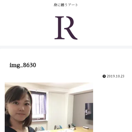
コンテンツへスキップ
身に纏うアート
img_8630
2019.10.23