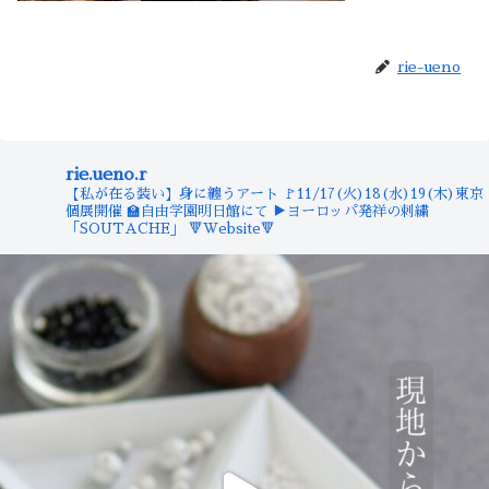
rie-ueno
rie.ueno.r
【私が在る装い】身に纏うアート
🚩11/17(火)18(水)19(木)東京
個展開催
🏫自由学園明日館にて
▶︎ヨーロッパ発祥の刺繍
「SOUTACHE」
🔻Website🔻