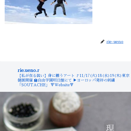
rie-ueno
rie.ueno.r
【私が在る装い】身に纏うアート
🚩11/17(火)18(水)19(木)東京
個展開催
🏫自由学園明日館にて
▶︎ヨーロッパ発祥の刺繍
「SOUTACHE」
🔻Website🔻