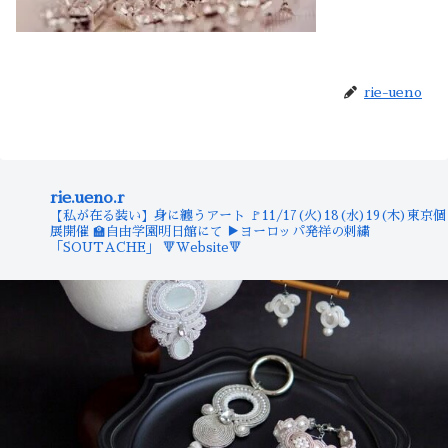
rie-ueno
rie.ueno.r
【私が在る装い】身に纏うアート
🚩11/17(火)18(水)19(木)東京個
展開催
🏫自由学園明日館にて
▶︎ヨーロッパ発祥の刺繍
「SOUTACHE」
🔻Website🔻