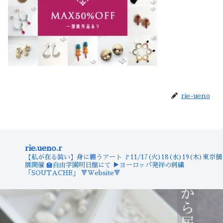
rie-ueno
rie.ueno.r
【私が在る装い】身に纏うアート
🚩11/17(火)18(水)19(木)東京個
展開催
🏫自由学園明日館にて
▶︎ヨーロッパ発祥の刺繍
「SOUTACHE」
🔻Website🔻